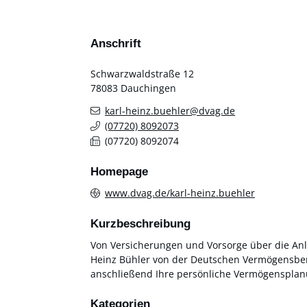
Anschrift
Schwarzwaldstraße 12
78083
Dauchingen
karl-heinz.buehler@dvag.de
(0
77
20) 8
09
20
73
(0
77
20) 8
09
20
74
Homepage
www.dvag.de/karl-heinz.buehler
Kurzbeschreibung
Von Versicherungen und Vorsorge über die Anl
Heinz Bühler von der Deutschen Vermögensbera
anschließend Ihre persönliche Vermögensplanu