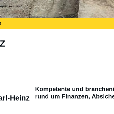
Z
Z
Kompetente und branchenü
rund um Finanzen, Absich
rl-Heinz