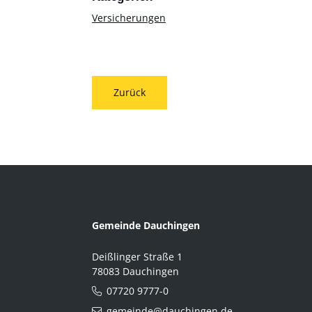
Versicherungen
Zurück
Gemeinde Dauchingen
Deißlinger Straße 1
78083 Dauchingen
07720 9777-0
gemeinde@dauchingen.de