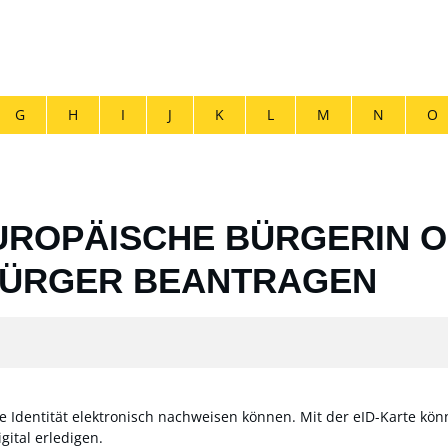
G
H
I
J
K
L
M
N
O
EUROPÄISCHE BÜRGERIN 
BÜRGER BEANTRAGEN
Ihre Identität elektronisch nachweisen können. Mit der eID-Karte k
ital erledigen.