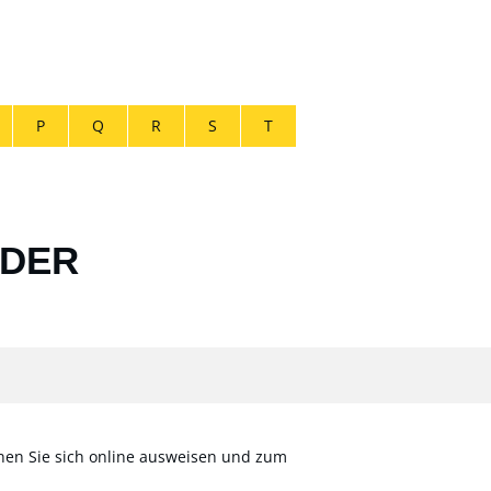
P
Q
R
S
T
ODER
önnen Sie sich online ausweisen und zum