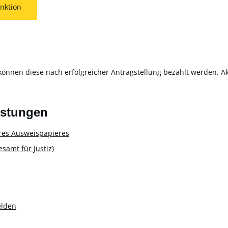
nktion
können diese nach erfolgreicher Antragstellung bezahlt werden. Akt
istungen
res Ausweispapieres
amt für Justiz)
elden