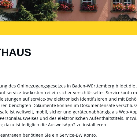
THAUS
zung des Onlinezugangsgesetzes in Baden-Württemberg bildet die
auf service-bw kostenfrei ein sicher verschlüsseltes Servicekonto
sleistungen auf service-bw elektronisch identifizieren und mit Be
ahren benötigten Dokumente können im Dokumentensafe verschlüss
fe ist weltweit, mobil, sicher und geräteunabhängig als Web-App 
 Personalausweises und des elektronischen Aufenthaltstitels. Inz
; dazu ist lediglich die AusweisApp2 zu installieren.
beantragen benötigen Sie ein Service-BW Konto.