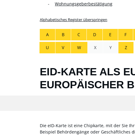
Wohnungsgeberbestätigung
Alphabetisches Register überspringen
A
B
C
D
E
F
U
V
W
X
Y
Z
EID-KARTE ALS 
EUROPÄISCHER 
Die eID-Karte ist eine Chipkarte, mit der Sie 
Beispiel Behördengänge oder Geschäftliches dig