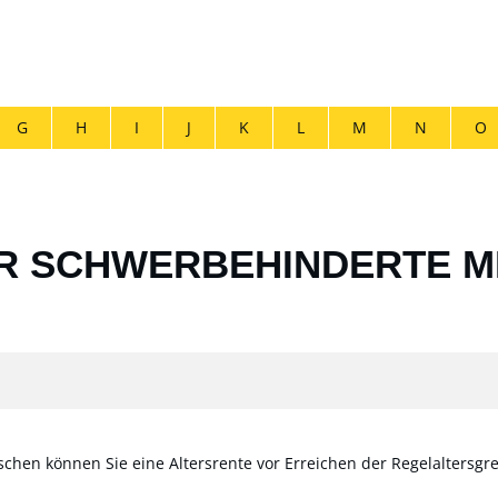
G
H
I
J
K
L
M
N
O
ÜR SCHWERBEHINDERTE 
chen können Sie eine Altersrente vor Erreichen der Regelaltersgr