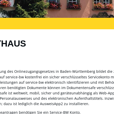
THAUS
zung des Onlinezugangsgesetzes in Baden-Württemberg bildet die
auf service-bw kostenfrei ein sicher verschlüsseltes Servicekonto
sleistungen auf service-bw elektronisch identifizieren und mit Be
ahren benötigten Dokumente können im Dokumentensafe verschlüss
fe ist weltweit, mobil, sicher und geräteunabhängig als Web-App 
 Personalausweises und des elektronischen Aufenthaltstitels. Inz
; dazu ist lediglich die AusweisApp2 zu installieren.
beantragen benötigen Sie ein Service-BW Konto.