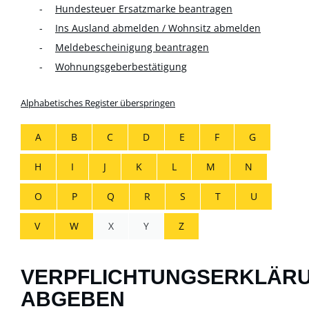
Hundesteuer Ersatzmarke beantragen
Ins Ausland abmelden / Wohnsitz abmelden
Meldebescheinigung beantragen
Wohnungsgeberbestätigung
Alphabetisches Register überspringen
A
B
C
D
E
F
G
H
I
J
K
L
M
N
O
P
Q
R
S
T
U
V
W
X
Y
Z
VERPFLICHTUNGSERKLÄR
ABGEBEN