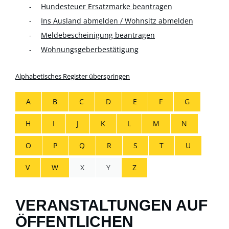
Hundesteuer Ersatzmarke beantragen
Ins Ausland abmelden / Wohnsitz abmelden
Meldebescheinigung beantragen
Wohnungsgeberbestätigung
Alphabetisches Register überspringen
A
B
C
D
E
F
G
H
I
J
K
L
M
N
O
P
Q
R
S
T
U
V
W
X
Y
Z
VERANSTALTUNGEN AUF
ÖFFENTLICHEN