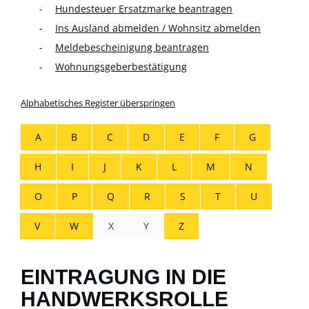
Hundesteuer Ersatzmarke beantragen
Ins Ausland abmelden / Wohnsitz abmelden
Meldebescheinigung beantragen
Wohnungsgeberbestätigung
Alphabetisches Register überspringen
A
B
C
D
E
F
G
H
I
J
K
L
M
N
O
P
Q
R
S
T
U
V
W
X
Y
Z
EINTRAGUNG IN DIE
HANDWERKSROLLE