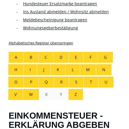
Hundesteuer Ersatzmarke beantragen
Ins Ausland abmelden / Wohnsitz abmelden
Meldebescheinigung beantragen
Wohnungsgeberbestätigung
Alphabetisches Register überspringen
A
B
C
D
E
F
G
H
I
J
K
L
M
N
O
P
Q
R
S
T
U
V
W
X
Y
Z
EINKOMMENSTEUER -
ERKLÄRUNG ABGEBEN