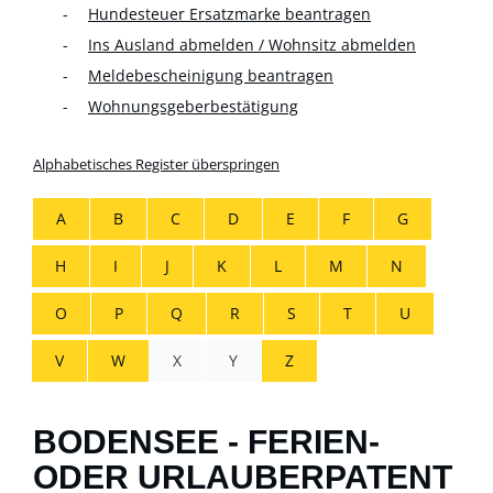
Hundesteuer Ersatzmarke beantragen
Ins Ausland abmelden / Wohnsitz abmelden
Meldebescheinigung beantragen
Wohnungsgeberbestätigung
Alphabetisches Register überspringen
A
B
C
D
E
F
G
H
I
J
K
L
M
N
O
P
Q
R
S
T
U
V
W
X
Y
Z
BODENSEE - FERIEN-
ODER URLAUBERPATENT