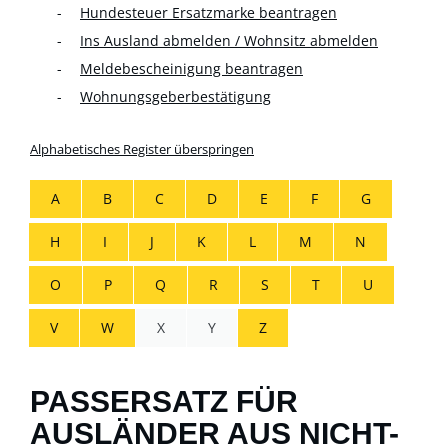
Hundesteuer Ersatzmarke beantragen
Ins Ausland abmelden / Wohnsitz abmelden
Meldebescheinigung beantragen
Wohnungsgeberbestätigung
Alphabetisches Register überspringen
A
B
C
D
E
F
G
H
I
J
K
L
M
N
O
P
Q
R
S
T
U
V
W
X
Y
Z
PASSERSATZ FÜR
AUSLÄNDER AUS NICHT-