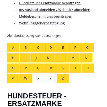
Hundesteuer Ersatzmarke beantragen
Ins Ausland abmelden / Wohnsitz abmelden
Meldebescheinigung beantragen
Wohnungsgeberbestätigung
Alphabetisches Register überspringen
A
B
C
D
E
F
G
H
I
J
K
L
M
N
O
P
Q
R
S
T
U
V
W
X
Y
Z
HUNDESTEUER -
ERSATZMARKE