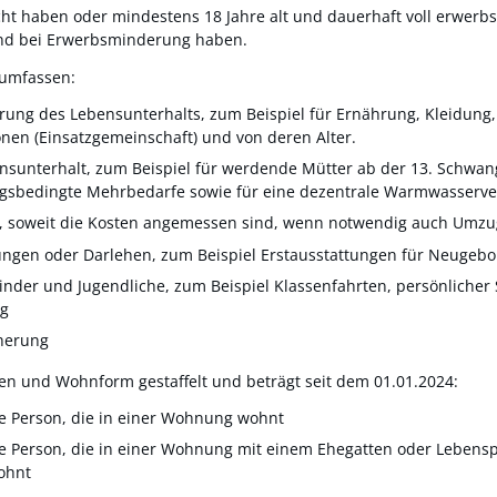
cht haben oder mindestens 18 Jahre alt und dauerhaft voll erwer
und bei Erwerbsminderung haben.
 umfassen:
erung des Lebensunterhalts
, zum Beispiel für Ernährung, Kleidung,
nen (Einsatzgemeinschaft) und von deren Alter
.
nsunterhalt
, zum Beispiel für werdende Mütter ab der 13. Schwa
gsbedingte Mehrbedarfe sowie für eine dezentrale Warmwasserv
, soweit die Kosten angemessen sind
, wenn notwendig auch Umzu
tungen oder Darlehen
, zum Beispiel Erstausstattungen für Neugeb
Kinder und Jugendliche
, zum Beispiel Klassenfahrten, persönlicher
ng
cherung
ufen und Wohnform gestaffelt und beträgt seit dem 01.01.2024:
e Person, die in einer Wohnung wohnt
e Person, die in einer Wohnung mit einem Ehegatten oder Lebensp
ohnt