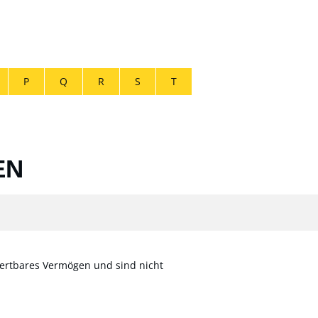
P
Q
R
S
T
EN
wertbares Vermögen und sind nicht