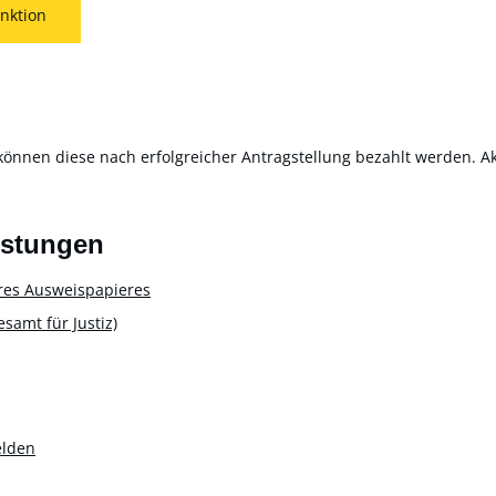
nktion
können diese nach erfolgreicher Antragstellung bezahlt werden. Akt
istungen
res Ausweispapieres
amt für Justiz)
elden