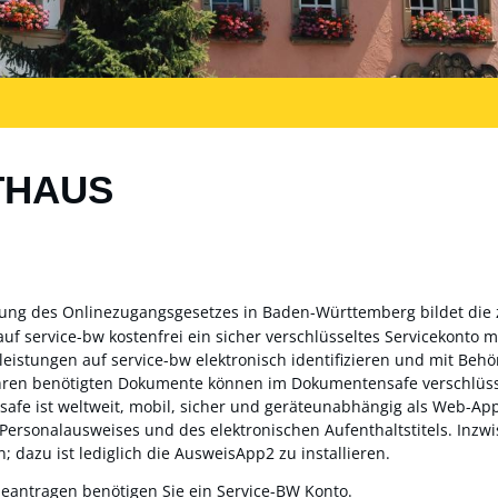
THAUS
zung des Onlinezugangsgesetzes in Baden-Württemberg bildet die
auf service-bw kostenfrei ein sicher verschlüsseltes Servicekonto
sleistungen auf service-bw elektronisch identifizieren und mit Be
ahren benötigten Dokumente können im Dokumentensafe verschlüss
fe ist weltweit, mobil, sicher und geräteunabhängig als Web-App 
 Personalausweises und des elektronischen Aufenthaltstitels. Inz
; dazu ist lediglich die AusweisApp2 zu installieren.
beantragen benötigen Sie ein Service-BW Konto.