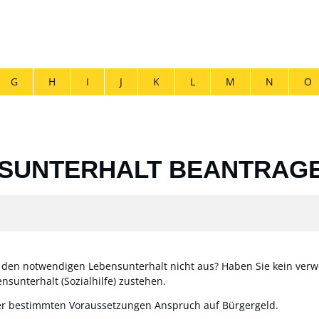
G
H
I
J
K
L
M
N
O
NSUNTERHALT BEANTRAG
 den notwendigen Lebensunterhalt nicht aus? Haben Sie kein ver
sunterhalt (Sozialhilfe) zustehen.
ter bestimmten Voraussetzungen Anspruch auf Bürgergeld.