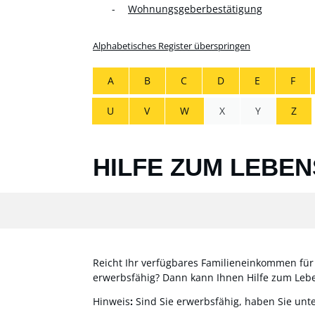
Wohnungsgeberbestätigung
Alphabetisches Register überspringen
A
B
C
D
E
F
U
V
W
X
Y
Z
HILFE ZUM LEBE
Reicht Ihr verfügbares Familieneinkommen für
erwerbsfähig? Dann kann Ihnen Hilfe zum Leben
Hinweis
:
Sind Sie erwerbsfähig, haben Sie un