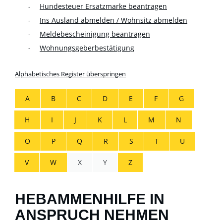
Hundesteuer Ersatzmarke beantragen
Ins Ausland abmelden / Wohnsitz abmelden
Meldebescheinigung beantragen
Wohnungsgeberbestätigung
Alphabetisches Register überspringen
A
B
C
D
E
F
G
H
I
J
K
L
M
N
O
P
Q
R
S
T
U
V
W
X
Y
Z
HEBAMMENHILFE IN
ANSPRUCH NEHMEN