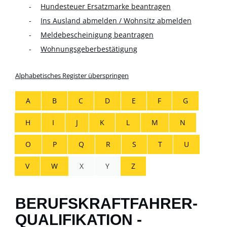
Hundesteuer Ersatzmarke beantragen
Ins Ausland abmelden / Wohnsitz abmelden
Meldebescheinigung beantragen
Wohnungsgeberbestätigung
Alphabetisches Register überspringen
A
B
C
D
E
F
G
H
I
J
K
L
M
N
O
P
Q
R
S
T
U
V
W
X
Y
Z
BERUFSKRAFTFAHRER-
QUALIFIKATION -