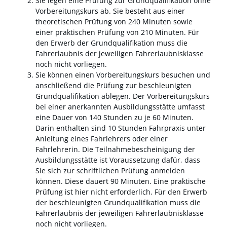
Sie legen eine Prüfung zur Grundqualifikation ohne
Vorbereitungskurs ab.
Sie besteht aus e
i
ner
theoretischen Prüfung von 240 Minuten sowie
einer praktischen Prüfung von 210 M
i
nuten. Für
den Erwerb der Grundqualifikation muss die
Fahrerlaubnis der jeweiligen Fahre
r
laubnisklasse
noch nicht vorliegen.
Sie können einen Vorbereitungskurs besuchen und
anschließend die Prüfung zur beschleunigten
Grundqualifikation ablegen.
Der Vorbere
i
tungskurs
bei einer anerkannten Ausbildung
s
stätte umfasst
eine Dauer von 140 Stunden zu je 60 Minuten.
Darin enthalten sind 10 Stu
n
den Fahrpraxis unter
Anleitung eines Fahrle
h
rers oder einer
Fahrlehrerin. Die Teilnahmeb
e
scheinigung der
Ausbildungsstätte ist Vorau
s
setzung dafür, dass
Sie sich zur schriftlichen Prüfung anmelden
können. Diese dauert 90 Minuten. Eine praktische
Prüfung ist hier nicht erforderlich. Für den Erwerb
der beschleuni
g
ten Grundqualifikation muss die
Fahrerlaubnis der jeweiligen Fahrerlaubnisklasse
noch nicht vorliegen.