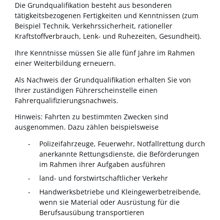
Die Grundqualifikation besteht aus besonderen
tätigkeitsbezog
e
nen Fertigkeiten und Kenntnissen (zum
Beispiel Technik, Verkehrssiche
r
heit, rationeller
Kraftstoffverbrauch, Lenk- und Ruhezeiten, G
e
sundheit).
Ihre Kenntnisse müssen Sie alle fünf Jahre im Rahmen
einer We
i
terbildung erneuern.
Als Nachweis der Grundqualifikation erhalten Sie von
Ihrer zuständigen Führerscheinstelle einen
Fahrerqualifizierungsnachweis.
Hinweis:
Fahrten zu bestimmten Zwecken sind
ausgenommen. Dazu zählen beispielsweise
Polizeifahrzeuge,
Feuerwehr,
Notfallrettung durch
anerkannte Rettungsdienste, die Beförderungen
im Rahmen ihrer Aufgaben ausführen
land- und forstwirtschaftlicher Verkehr
Handwerksbetriebe und Kleingewerbetreibende,
wenn sie Material oder Ausrüstung für die
Berufsausübung transportieren