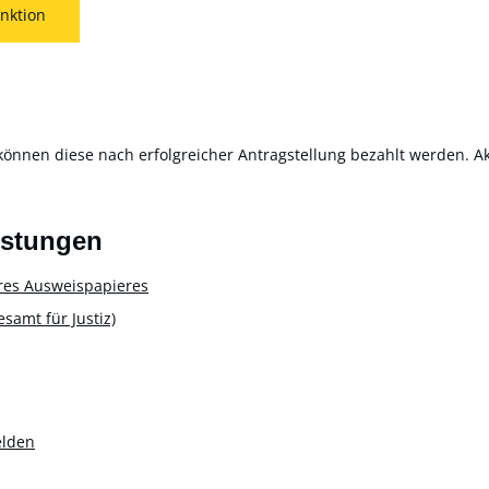
nktion
können diese nach erfolgreicher Antragstellung bezahlt werden. Akt
istungen
res Ausweispapieres
amt für Justiz)
elden