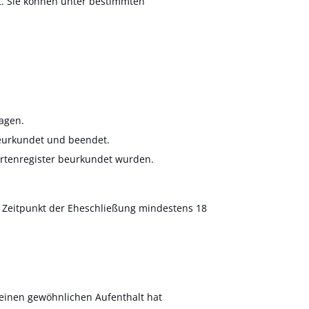
t. Sie können unter bestimmten
agen.
beurkundet und beendet.
rtenregister beurkundet wurden.
um Zeitpunkt der Eheschließung mindestens 18
einen gewöhnlichen Aufenthalt hat