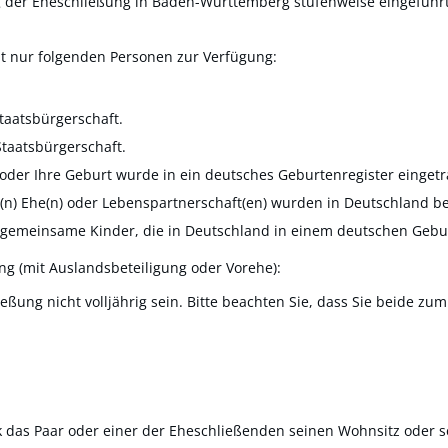
g der Eheschließung in Baden-Württemberg stufenweise eingeführ
t nur folgenden Personen zur Verfügung:
taatsbürgerschaft.
Staatsbürgerschaft.
oder Ihre Geburt wurde in ein deutsches Geburtenregister eingetr
ge(n) Ehe(n) oder Lebenspartnerschaft(en) wurden in Deutschland 
n gemeinsame Kinder, die in Deutschland in einem deutschen Gebu
g (mit Auslandsbeteiligung oder Vorehe):
ßung nicht volljährig sein. Bitte beachten Sie, dass Sie beide z
 das Paar oder einer der Eheschließenden seinen Wohnsitz oder s