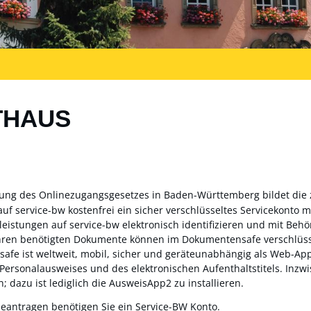
THAUS
zung des Onlinezugangsgesetzes in Baden-Württemberg bildet die
auf service-bw kostenfrei ein sicher verschlüsseltes Servicekonto
sleistungen auf service-bw elektronisch identifizieren und mit Be
ahren benötigten Dokumente können im Dokumentensafe verschlüss
fe ist weltweit, mobil, sicher und geräteunabhängig als Web-App 
 Personalausweises und des elektronischen Aufenthaltstitels. Inz
; dazu ist lediglich die AusweisApp2 zu installieren.
beantragen benötigen Sie ein Service-BW Konto.