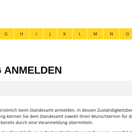
G
H
I
J
K
L
M
N
O
 ANMELDEN
ersönlich beim Standesamt anmelden, in dessen Zuständigkeitsbe
ng können Sie dem Standesamt sowohl Ihren Wunschtermin für die 
d, bereits durch eine Voranmeldung übermitteln.