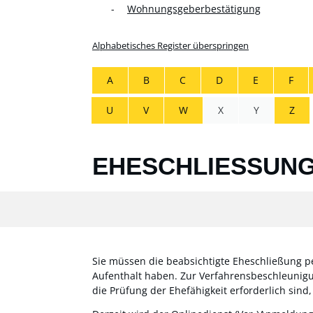
Wohnungsgeberbestätigung
Alphabetisches Register überspringen
A
B
C
D
E
F
U
V
W
X
Y
Z
EHESCHLIESSUNG
Sie müssen die beabsichtigte Eheschließung p
Aufenthalt haben.
Zur Verfahrensbeschleunigu
die Prüfung der Ehefähigkeit erforderlich sin