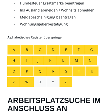
Hundesteuer Ersatzmarke beantragen
Ins Ausland abmelden / Wohnsitz abmelden
Meldebescheinigung beantragen
Wohnungsgeberbestätigung
Alphabetisches Register überspringen
A
B
C
D
E
F
G
H
I
J
K
L
M
N
O
P
Q
R
S
T
U
V
W
X
Y
Z
ARBEITSPLATZSUCHE IM
ANSCHLUSS AN