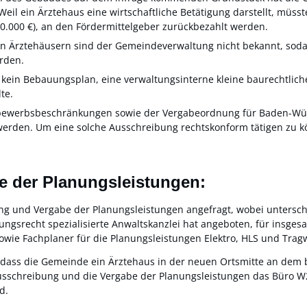
l ein Ärztehaus eine wirtschaftliche Betätigung darstellt, müsste
.000 €), an den Fördermittelgeber zurückbezahlt werden.
n Ärztehäusern sind der Gemeindeverwaltung nicht bekannt, sodas
rden.
t kein Bebauungsplan, eine verwaltungsinterne kleine baurechtlic
te.
bewerbsbeschränkungen sowie der Vergabeordnung für Baden-Wü
erden. Um eine solche Ausschreibung rechtskonform tätigen zu kön
 der Planungsleistungen:
ng und Vergabe der Planungsleistungen angefragt, wobei untersc
srecht spezialisierte Anwaltskanzlei hat angeboten, für insgesa
owie Fachplaner für die Planungsleistungen Elektro, HLS und Trag
dass die Gemeinde ein Ärztehaus in der neuen Ortsmitte an dem b
Ausschreibung und die Vergabe der Planungsleistungen das Büro 
d.