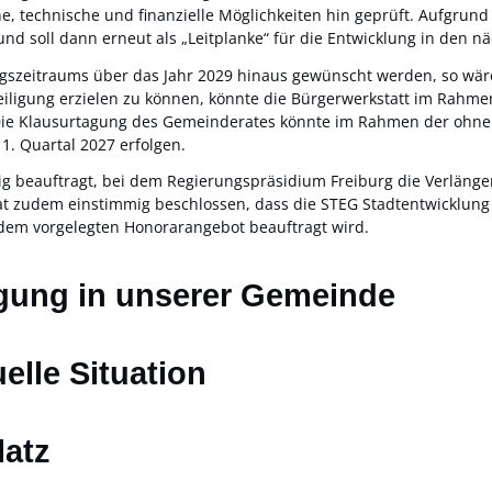
, technische und finanzielle Möglichkeiten hin geprüft. Aufgrund 
nd soll dann erneut als „Leitplanke“ für die Entwicklung in den n
ngszeitraums über das Jahr 2029 hinaus gewünscht werden, so wä
eiligung erzielen zu können, könnte die Bürgerwerkstatt im Rahm
 Die Klausurtagung des Gemeinderates könnte im Rahmen der ohneh
1. Quartal 2027 erfolgen.
ig beauftragt, bei dem Regierungspräsidium Freiburg die Verlän
at zudem einstimmig beschlossen, dass die STEG Stadtentwicklun
em vorgelegten Honorarangebot beauftragt wird.
gung in unserer Gemeinde
uelle Situation
latz