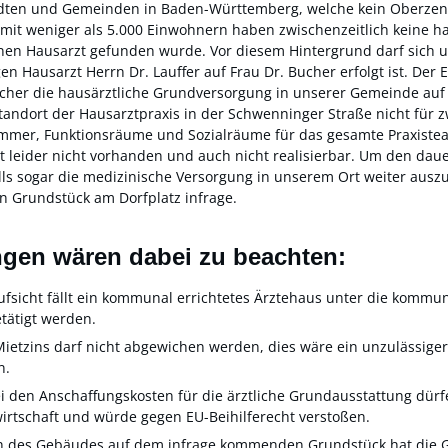
ädten und Gemeinden in Baden-Württemberg, welche kein Oberzentr
 mit weniger als 5.000 Einwohnern haben zwischenzeitlich keine h
nen Hausarzt gefunden wurde. Vor diesem Hintergrund darf sich u
Hausarzt Herrn Dr. Lauffer auf Frau Dr. Bucher erfolgt ist. Der E
lcher die hausärztliche Grundversorgung in unserer Gemeinde auf ei
tandort der Hausarztpraxis in der Schwenninger Straße nicht für z
mmer, Funktionsräume und Sozialräume für das gesamte Praxisteam
rt leider nicht vorhanden und auch nicht realisierbar. Um den dau
ls sogar die medizinische Versorgung in unserem Ort weiter ausz
Grundstück am Dorfplatz infrage.
en wären dabei zu beachten:
icht fällt ein kommunal errichtetes Ärztehaus unter die kommun
tätigt werden.
etzins darf nicht abgewichen werden, dies wäre ein unzulässiger E
n.
den Anschaffungskosten für die ärztliche Grundausstattung dürf
twirtschaft und würde gegen EU-Beihilferecht verstoßen.
 des Gebäudes auf dem infrage kommenden Grundstück hat die 