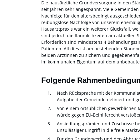
Die hausärztliche Grundversorgung in den St
seit Jahren sehr angespannt. Viele Gemeinden
Nachfolge für den altersbedingt ausgeschiede
reibungslose Nachfolge von unserem ehemaligen 
Hausarztpraxis war ein weiterer Glücksfall, we
sind jedoch die Räumlichkeiten am aktuellen S
Erforderlich sind mindestens 4 Behandlungszi
Patienten. All dies ist am bestehenden Stando
beiden Ärztinnen zu sichern und gegebenenfal
im kommunalen Eigentum auf dem unbebauten 
Folgende Rahmenbedingung
Nach Rücksprache mit der Kommunalaufs
Aufgabe der Gemeinde definiert und ge
Von einem ortsüblichen gewerblichen Mi
würde gegen EU-Beihilferecht verstoße
Ansiedlungsprämien und Zuschüsse bei 
unzulässiger Eingriff in die freie Mark
Für den Grunderwerb und den Abbruch