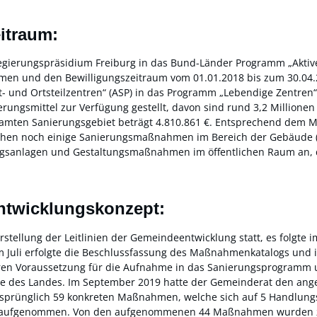
itraum:
egierungspräsidium Freiburg in das Bund-Länder Programm „Aktive 
 und den Bewilligungszeitraum vom 01.01.2018 bis zum 30.04.202
 und Ortsteilzentren“ (ASP) in das Programm „Lebendige Zentren
rungsmittel zur Verfügung gestellt, davon sind rund 3,2 Millionen
samten Sanierungsgebiet beträgt 4.810.861 €. Entsprechend dem
stehen noch einige Sanierungsmaßnahmen im Bereich der Gebäud
gsanlagen und Gestaltungsmaßnahmen im öffentlichen Raum an, 
ntwicklungskonzept:
stellung der Leitlinien der Gemeindeentwicklung statt, es folgte 
Im Juli erfolgte die Beschlussfassung des Maßnahmenkatalogs und 
ren Voraussetzung für die Aufnahme in das Sanierungsprogramm u
des Landes. Im September 2019 hatte der Gemeinderat den angep
prünglich 59 konkreten Maßnahmen, welche sich auf 5 Handlungsfe
en aufgenommen. Von den aufgenommenen 44 Maßnahmen wurden zwis