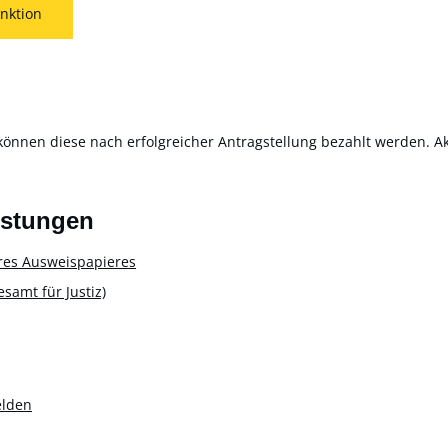
nktion
können diese nach erfolgreicher Antragstellung bezahlt werden. Akt
istungen
res Ausweispapieres
amt für Justiz)
elden