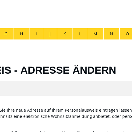
G
H
I
J
K
L
M
N
O
S - ADRESSE ÄNDERN
ie Ihre neue Adresse auf Ihrem Personalausweis eintragen lasse
sitz eine elektronische Wohnsitzanmeldung anbietet, oder pers