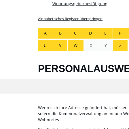
Wohnungsgeberbestätigung
Alphabetisches Register überspringen
A
B
C
D
E
F
U
V
W
X
Y
Z
PERSONALAUSWEI
Wenn sich Ihre Adresse geändert hat,
müssen S
sofern die Kommunalverwaltung am neuen Wohn
Wohnortes.