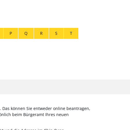
P
Q
R
S
T
n. Das
können Sie entweder online beantragen,
önlich beim Bürgeramt Ihres neuen