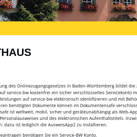
THAUS
zung des Onlinezugangsgesetzes in Baden-Württemberg bildet die
auf service-bw kostenfrei ein sicher verschlüsseltes Servicekonto
sleistungen auf service-bw elektronisch identifizieren und mit Be
ahren benötigten Dokumente können im Dokumentensafe verschlüss
fe ist weltweit, mobil, sicher und geräteunabhängig als Web-App 
 Personalausweises und des elektronischen Aufenthaltstitels. Inz
; dazu ist lediglich die AusweisApp2 zu installieren.
beantragen benötigen Sie ein Service-BW Konto.