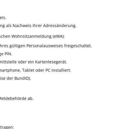
eis.
ung als Nachweis Ihrer Adressänderung.
nischen Wohnsitzanmeldung (eWA):
hres gültigen Personalausweises freigeschaltet.
ge PIN.
ttstelle oder ein Kartenlesegerät.
rtphone, Tablet oder PC installiert.
eise der BundID)
.
 Meldebehörde ab.
tragen: