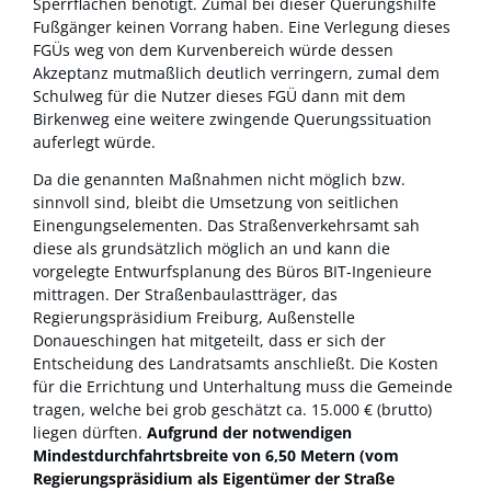
Sperrflächen benötigt. Zumal bei dieser Querungshilfe
Fußgänger keinen Vorrang haben. Eine Verlegung dieses
FGÜs weg von dem Kurvenbereich würde dessen
Akzeptanz mutmaßlich deutlich verringern, zumal dem
Schulweg für die Nutzer dieses FGÜ dann mit dem
Birkenweg eine weitere zwingende Querungssituation
auferlegt würde.
Da die genannten Maßnahmen nicht möglich bzw.
sinnvoll sind, bleibt die Umsetzung von seitlichen
Einengungselementen. Das Straßenverkehrsamt sah
diese als grundsätzlich möglich an und kann die
vorgelegte Entwurfsplanung des Büros BIT-Ingenieure
mittragen. Der Straßenbaulastträger, das
Regierungspräsidium Freiburg, Außenstelle
Donaueschingen hat mitgeteilt, dass er sich der
Entscheidung des Landratsamts anschließt. Die Kosten
für die Errichtung und Unterhaltung muss die Gemeinde
tragen, welche bei grob geschätzt ca. 15.000 € (brutto)
liegen dürften.
Aufgrund der notwendigen
Mindestdurchfahrtsbreite von 6,50 Metern (vom
Regierungspräsidium als Eigentümer der Straße