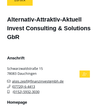
Alternativ-Attraktiv-Aktuell
Invest Consulting & Solutions
GbR
Anschrift
Schwarzwaldstraße 15
78083
Dauchingen
alois.zepf@finanzinvestgmbh.de
(0
77
20) 6-44
13
(01
52) 59
32-30
30
Homepage