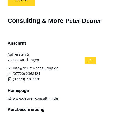
Consulting & More
Peter Deurer
Anschrift
Auf Firsten 5
78083
Dauchingen
info@deurer-consulting.de
(0
77
20) 2
36
84
24
(0
77
20) 2
36
33
30
Homepage
www.deurer-consulting.de
Kurzbeschreibung