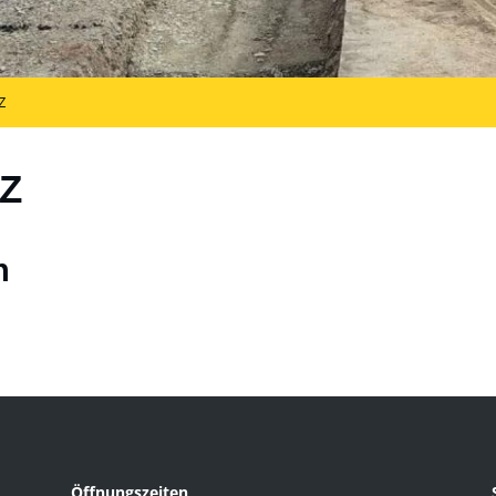
Z
Z
n
Öffnungszeiten