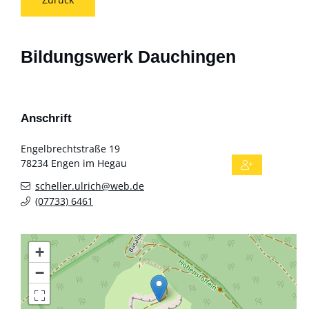
Bildungswerk Dauchingen
Anschrift
Engelbrechtstraße 19
78234
Engen im Hegau
scheller.ulrich@web.de
(0
77
33) 64
61
+
−