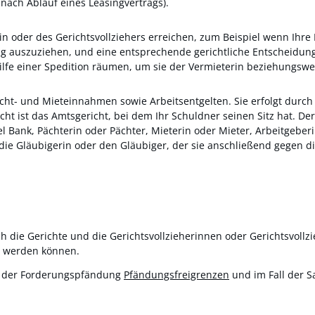
nach Ablauf eines Leasingvertrags).
erin oder des Gerichtsvollziehers erreichen, zum Beispiel wenn Ih
g auszuziehen, und eine entsprechende gerichtliche Entscheidung v
Hilfe einer Spedition räumen, um sie der Vermieterin beziehungsw
cht- und Mieteinnahmen sowie Arbeitsentgelten. Sie erfolgt dur
icht ist das Amtsgericht, bei dem Ihr Schuldner seinen Sitz hat. 
l Bank, Pächterin oder Pächter, Mieterin oder Mieter, Arbeitgeber
 die Gläubigerin oder den Gläubiger, der sie anschließend gegen d
ie Gerichte und die Gerichtsvollzieherinnen oder Gerichtsvollzi
n werden können.
ll der Forderungspfändung
Pfändungsfreigrenzen
und im Fall der 