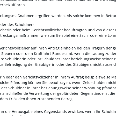
erbeizuführen.
reckungsmaßnahmen ergriffen werden. Als solche kommen in Betrac
der des Schuldners:
zieherin oder beim Gerichtsvollzieher beauftragten und von dies
lstreckungsmaßnahmen wie zum Beispiel eine Sach- oder eine Loh
Gerichtsvollzieher auf Ihren Antrag einholen bei den Trägern der
 Steuern oder dem Kraftfahrt-Bundesamt, wenn die Ladung zu d
 Ihre Schuldnerin oder Ihr Schuldner ihrer beziehungsweise seine
r Befriedigung der Gläubigerin oder des Gläubigers nicht ausreic
rin oder den Gerichtsvollzieher in Ihrem Auftrag beispielsweise
olche Pfändung können Sie beauftragen, wenn Geldschulden nicht 
der der Schuldner in ihrer beziehungsweise seiner Wohnung pfändb
e anschließende Verwertung der gepfändeten Gegenstände ist die G
s dem Erlös den Ihnen zustehenden Betrag.
 kann die Herausgabe eines Gegenstands erwirken, wenn Ihr Schuld