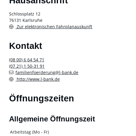
Hausanschrift
Schlossplatz 12
76131
Karlsruhe
Zur elektronischen Fahrplanauskunft
Kontakt
(08
00) 6
64
54
71
(07
21) 1
50-31
91
familienfoerderung@l-bank.de
http://www.l-bank.de
Öffnungszeiten
Allgemeine Öffnungszeit
Arbeitstag (Mo - Fr)