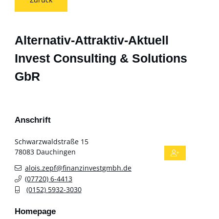
Alternativ-Attraktiv-Aktuell
Invest Consulting & Solutions
GbR
Anschrift
Schwarzwaldstraße 15
78083
Dauchingen
alois.zepf@finanzinvestgmbh.de
(0
77
20) 6-44
13
(01
52) 59
32-30
30
Homepage