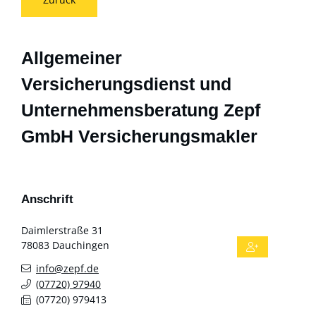
Allgemeiner
Versicherungsdienst und
Unternehmensberatung Zepf
GmbH Versicherungsmakler
Anschrift
Daimlerstraße 31
78083
Dauchingen
info@zepf.de
(0
77
20) 9
79
40
(0
77
20) 97
94
13