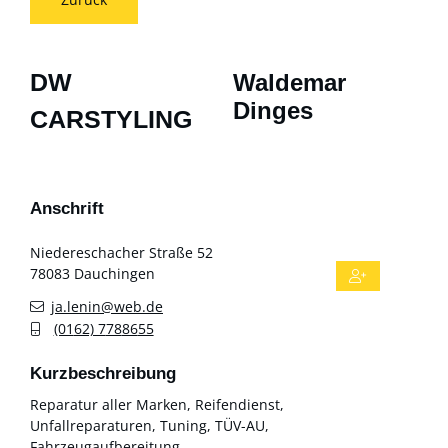
DW
Waldemar
Dinges
CARSTYLING
Anschrift
Niedereschacher Straße 52
78083
Dauchingen
ja.lenin@web.de
(01
62) 7
78
86
55
Kurzbeschreibung
Reparatur aller Marken, Reifendienst,
Unfallreparaturen, Tuning, TÜV-AU,
Fahrzeugaufbereitung