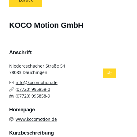
KOCO Motion GmbH
Anschrift
Niedereschacher Straße 54
78083
Dauchingen
info@kocomotion.de
(0
77
20) 99
58
58-0
(0
77
20) 99
58
58-9
Homepage
www.kocomotion.de
Kurzbeschreibung