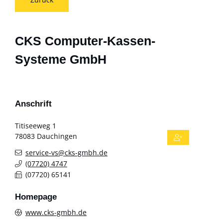
CKS Computer-Kassen-
Systeme GmbH
Anschrift
Titiseeweg 1
78083
Dauchingen
service-vs@cks-gmbh.de
(0
77
20) 47
47
(0
77
20) 6
51
41
Homepage
www.cks-gmbh.de