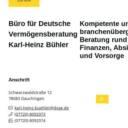
Büro für Deutsche
Kompetente u
branchenüberg
Vermögensberatung
Beratung run
Karl-Heinz Bühler
Finanzen, Abs
und Vorsorge
Anschrift
Schwarzwaldstraße 12
78083
Dauchingen
karl-heinz.buehler@dvag.de
(0
77
20) 8
09
20
73
(0
77
20) 8
09
20
74