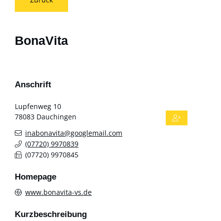
BonaVita
Anschrift
Lupfenweg 10
78083
Dauchingen
inabonavita@googlemail.com
(0
77
20) 9
97
08
39
(0
77
20) 9
97
08
45
Homepage
www.bonavita-vs.de
Kurzbeschreibung