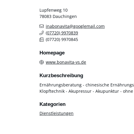
Lupfenweg 10
78083
Dauchingen
inabonavita@googlemail.com
(0
77
20) 9
97
08
39
(0
77
20) 9
97
08
45
Homepage
www.bonavita-vs.de
Kurzbeschreibung
Ernährungsberatung - chinesische Ernährungsle
Klopftechnik - Akupressur - Akupunktur - ohn
Dienstleistungen