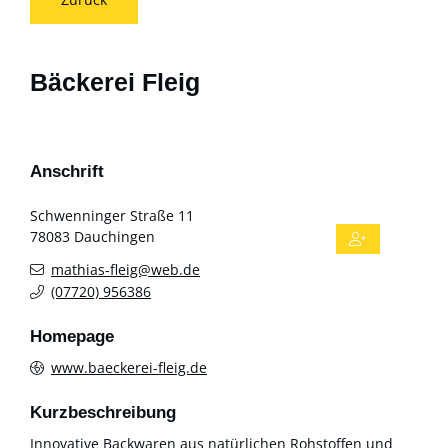
Bäckerei Fleig
Anschrift
Schwenninger Straße 11
78083
Dauchingen
mathias-fleig@web.de
(0
77
20) 95
63
86
Homepage
www.baeckerei-fleig.de
Kurzbeschreibung
Innovative Backwaren aus natürlichen Rohstoffen und