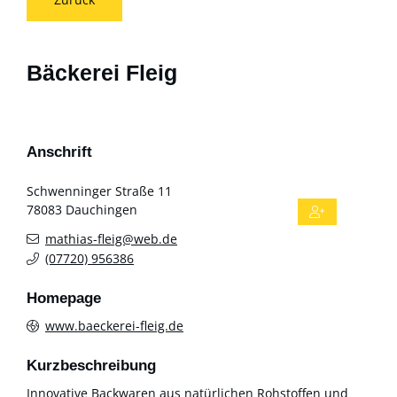
Bäckerei Fleig
Anschrift
Schwenninger Straße 11
78083
Dauchingen
mathias-fleig@web.de
(0
77
20) 95
63
86
Homepage
www.baeckerei-fleig.de
Kurzbeschreibung
Innovative Backwaren aus natürlichen Rohstoffen und