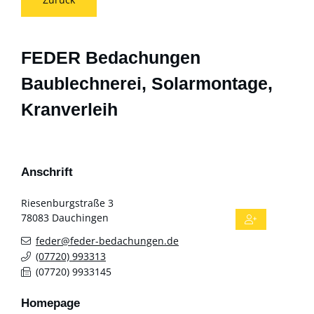
FEDER Bedachungen
Baublechnerei, Solarmontage,
Kranverleih
Anschrift
Riesenburgstraße 3
78083
Dauchingen
feder@feder-bedachungen.de
(0
77
20) 99
33
13
(0
77
20) 9
93
31
45
Homepage