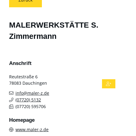
MALERWERKSTÄTTE S.
Zimmermann
Anschrift
Reutestraße 6
78083
Dauchingen
info@maler-z.de
(0
77
20) 51
32
(0
77
20) 59
57
06
Homepage
www.maler-z.de