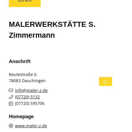
MALERWERKSTÄTTE S.
Zimmermann
Anschrift
Reutestraße 6
78083
Dauchingen
info@maler-z.de
(0
77
20) 51
32
(0
77
20) 59
57
06
Homepage
www.maler-z.de