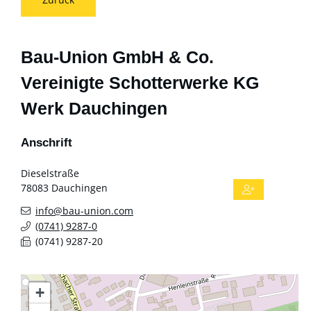
Bau-Union GmbH & Co.
Vereinigte Schotterwerke KG
Werk Dauchingen
Anschrift
Dieselstraße
78083
Dauchingen
info@bau-union.com
(07
41) 92
87-0
(07
41) 92
87-20
+