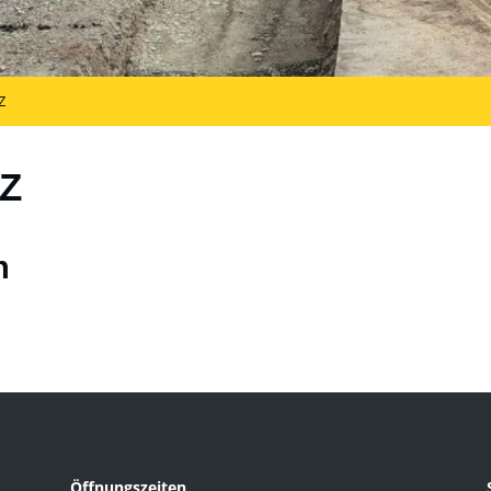
Z
Z
n
Öffnungszeiten