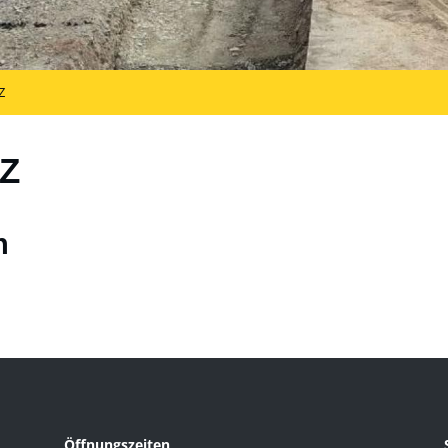
Z
Z
n
Öffnungszeiten