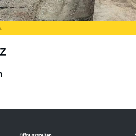
Z
Z
n
Öffnungszeiten