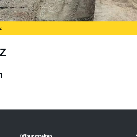
Z
Z
n
Öffnungszeiten