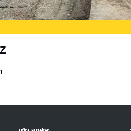
Z
Z
n
Öffnungszeiten