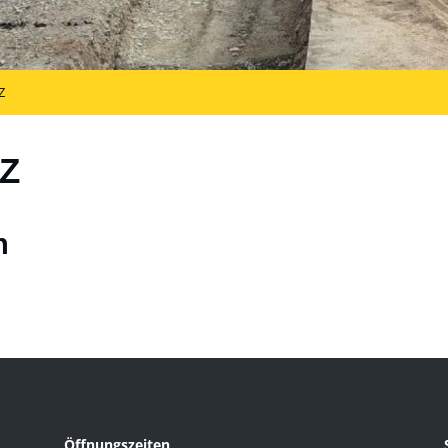
Z
Z
n
Öffnungszeiten