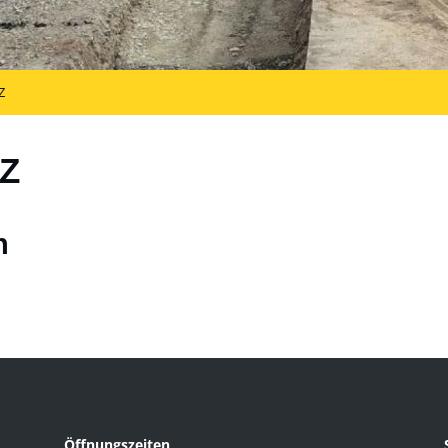
Z
Z
n
Öffnungszeiten