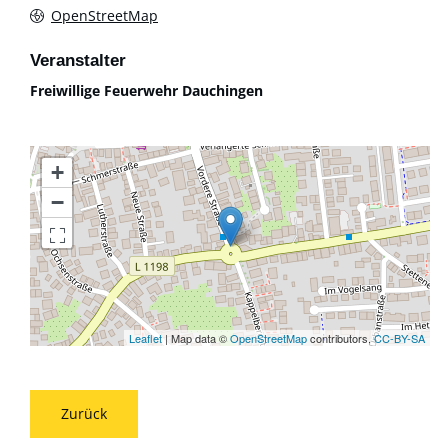
OpenStreetMap
Veranstalter
Freiwillige Feuerwehr Dauchingen
+
−
Leaflet
| Map data ©
OpenStreetMap
contributors,
CC-BY-SA
Zurück