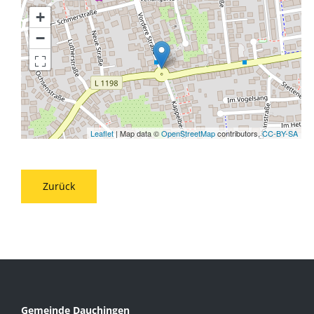
+
−
Leaflet
| Map data ©
OpenStreetMap
contributors,
CC-BY-SA
Zurück
Gemeinde Dauchingen