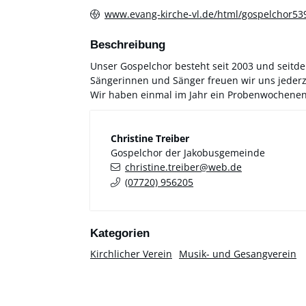
www.evang-kirche-vl.de/html/gospelchor539
Beschreibung
Unser Gospelchor besteht seit 2003 und seitd
Sängerinnen und Sänger freuen wir uns jederze
Wir haben einmal im Jahr ein Probenwochenende
Christine
Treiber
Gospelchor der Jakobusgemeinde
christine.treiber@web.de
(0
77
20) 95
62
05
Kirchlicher Verein
Musik- und Gesangverein