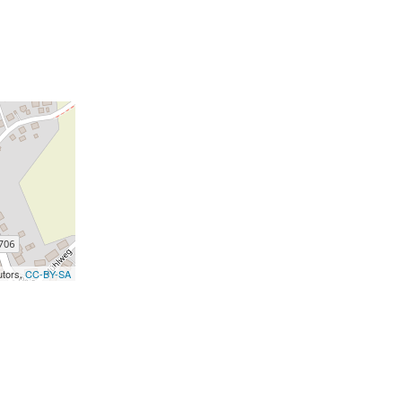
utors,
CC-BY-SA