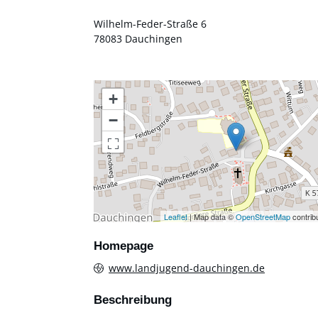
Wilhelm-Feder-Straße 6
78083
Dauchingen
+
−
Leaflet
| Map data ©
OpenStreetMap
contrib
Homepage
www.landjugend-dauchingen.de
Beschreibung