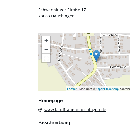
Schwenninger Straße 17
78083
Dauchingen
+
−
Leaflet
| Map data ©
OpenStreetMap
contrib
Homepage
www.landfrauendauchingen.de
Beschreibung