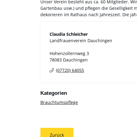
Unser Verein besteht aus ca. 60 Mitglieder. W
Gartenbau usw.) und pflegen die Geselligkeit
dekorieren im Rathaus nach Jahreszeit. Die jähr
Claudia
Schleicher
Landfrauenverein Dauchingen
Hohenzollernweg 3
78083
Dauchingen
(0
77
20) 6
40
55
Brauchtumspflege
Zurück